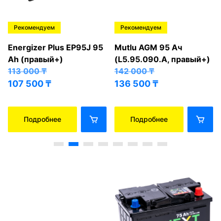
Рекомендуем
Рекомендуем
Energizer Plus EP95J 95
Mutlu AGM 95 Ач
Ah (правый+)
(L5.95.090.A, правый+)
113 000
₸
142 000
₸
107 500
₸
136 500
₸
Подробнее
Подробнее