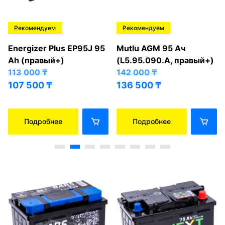
Рекомендуем
Рекомендуем
Energizer Plus EP95J 95
Mutlu AGM 95 Ач
Ah (правый+)
(L5.95.090.A, правый+)
113 000
₸
142 000
₸
107 500
₸
136 500
₸
Подробнее
Подробнее