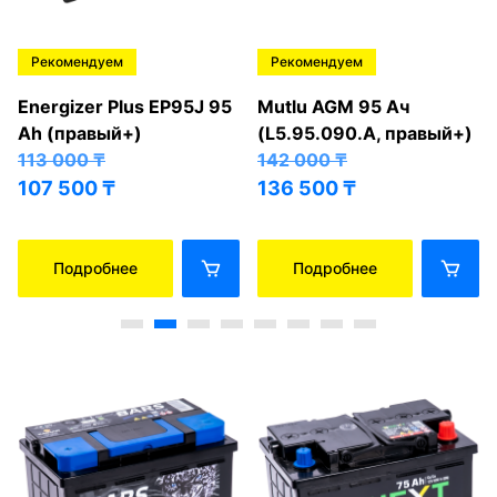
Рекомендуем
Рекомендуем
Energizer Plus EP95J 95
Mutlu AGM 95 Ач
Ah (правый+)
(L5.95.090.A, правый+)
113 000
₸
142 000
₸
107 500
₸
136 500
₸
Подробнее
Подробнее