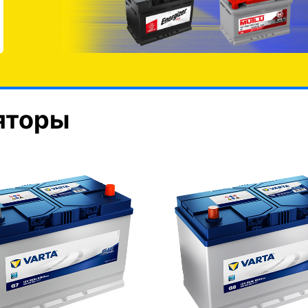
яторы