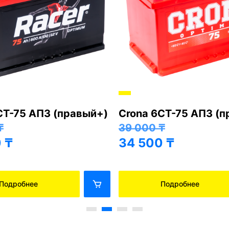
СТ-75 АПЗ (правый+)
Crona 6СТ-75 АПЗ (
₸
39 000
₸
0
₸
34 500
₸
Подробнее
Подробнее