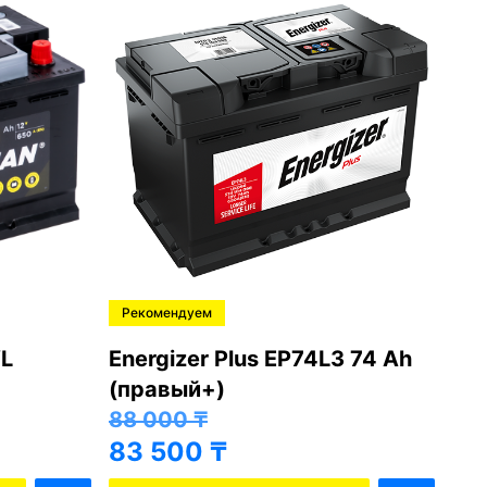
Рекомендуем
Ре
L
Energizer Plus EP74L3 74 Ah
Var
(правый+)
(п
88 000
₸
81
83 500
₸
76