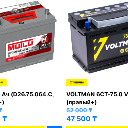
ем
Отлично
 Ач (D26.75.064.C,
VOLTMAN 6CT-75.0 V
+)
(правый+)
₸
52 000
₸
0
₸
47 500
₸