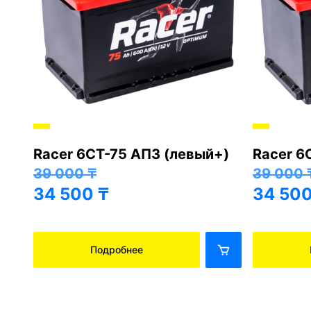
Racer 6СТ-75 АПЗ (левый+)
Racer 6
+)
39 000
₸
39 000
34 500
₸
34 50
Подробнее