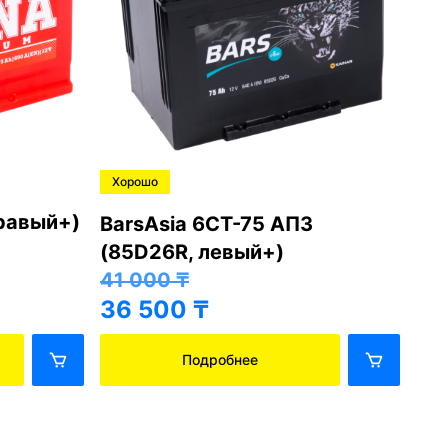
Хорошо
Хо
правый+)
BarsAsia 6СТ-75 АПЗ
Ba
(85D26R, левый+)
(8
41 000
₸
41
36 500
₸
36
Подробнее