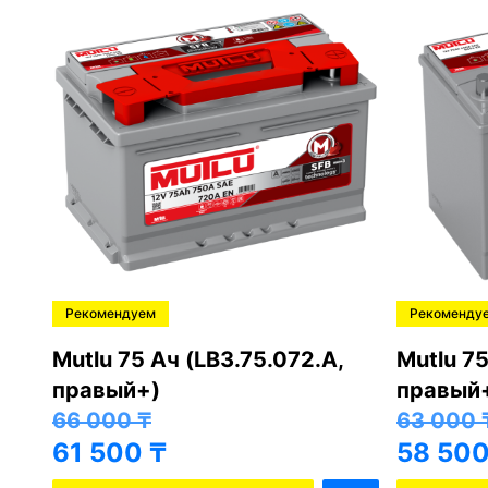
Рекомендуем
Рекоменду
,
Mutlu 75 Ач (LB3.75.072.A,
Mutlu 75
правый+)
правый
66 000
₸
63 000
61 500
₸
58 50