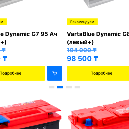
ем
Рекомендуем
ue Dynamic G7 95 Ач
VartaBlue Dynamic G
+)
(левый+)
0
₸
104 000
₸
0
₸
98 500
₸
Подробнее
Подробнее