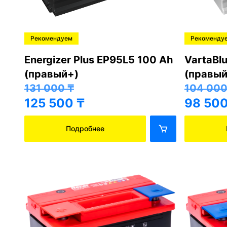
Рекомендуем
Рекоменду
Energizer Plus EP95L5 100 Ah
VartaBl
(правый+)
(правый
131 000
₸
104 00
125 500
₸
98 50
Подробнее