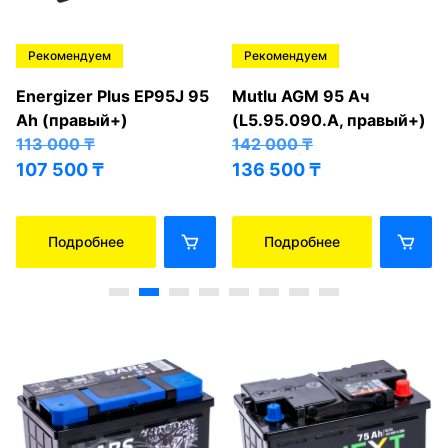
Рекомендуем
Рекомендуем
Energizer Plus EP95J 95
Mutlu AGM 95 Ач
Ah (правый+)
(L5.95.090.A, правый+)
113 000
₸
142 000
₸
107 500
₸
136 500
₸
Подробнее
Подробнее