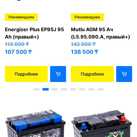
Рекомендуем
Рекомендуем
Energizer Plus EP95J 95
Mutlu AGM 95 Ач
Ah (правый+)
(L5.95.090.A, правый+)
113 000
₸
142 000
₸
107 500
₸
136 500
₸
Подробнее
Подробнее