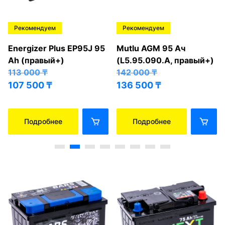
Рекомендуем
Рекомендуем
Energizer Plus EP95J 95
Mutlu AGM 95 Ач
Ah (правый+)
(L5.95.090.A, правый+)
113 000
₸
142 000
₸
107 500
₸
136 500
₸
Подробнее
Подробнее