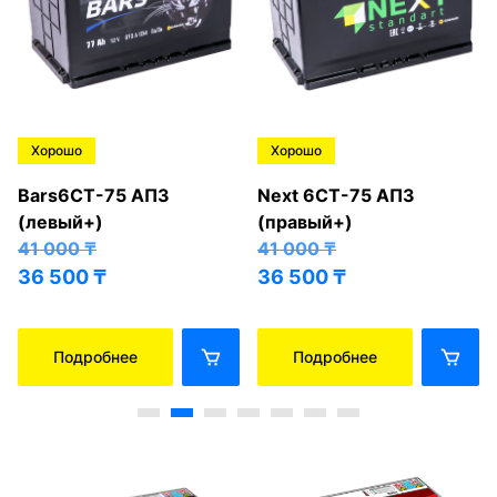
Хорошо
Хорошо
Bars6СТ-75 АПЗ
Next 6СТ-75 АПЗ
(левый+)
(правый+)
41 000
₸
41 000
₸
36 500
₸
36 500
₸
Подробнее
Подробнее