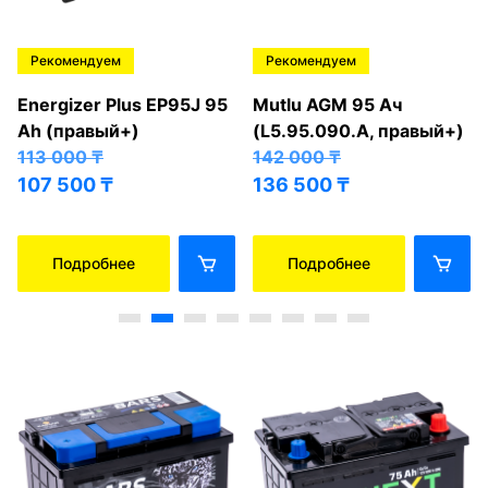
Рекомендуем
Рекомендуем
Energizer Plus EP95J 95
Mutlu AGM 95 Ач
Ah (правый+)
(L5.95.090.A, правый+)
113 000
₸
142 000
₸
107 500
₸
136 500
₸
Подробнее
Подробнее