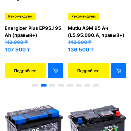
Рекомендуем
Рекомендуем
Energizer Plus EP95J 95
Mutlu AGM 95 Ач
Ah (правый+)
(L5.95.090.A, правый+)
113 000
₸
142 000
₸
107 500
₸
136 500
₸
Подробнее
Подробнее