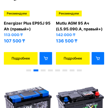
Рекомендуем
Рекомендуем
Energizer Plus EP95J 95
Mutlu AGM 95 Ач
Ah (правый+)
(L5.95.090.A, правый+)
113 000
₸
142 000
₸
107 500
₸
136 500
₸
Подробнее
Подробнее