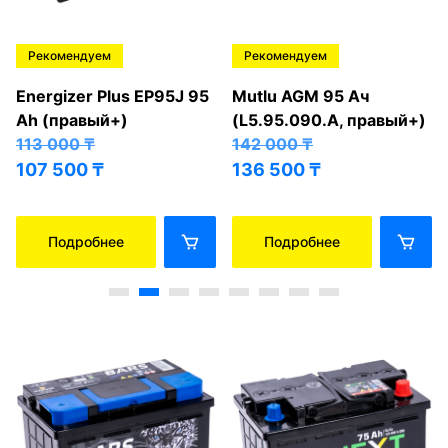
Рекомендуем
Рекомендуем
Energizer Plus EP95J 95
Mutlu AGM 95 Ач
Ah (правый+)
(L5.95.090.A, правый+)
113 000
₸
142 000
₸
107 500
₸
136 500
₸
Подробнее
Подробнее