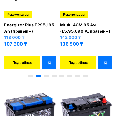
Рекомендуем
Рекомендуем
Energizer Plus EP95J 95
Mutlu AGM 95 Ач
Ah (правый+)
(L5.95.090.A, правый+)
113 000
₸
142 000
₸
107 500
₸
136 500
₸
Подробнее
Подробнее