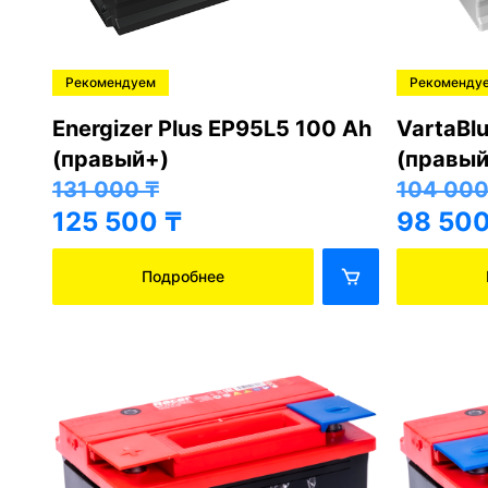
Рекомендуем
Рекоменду
Energizer Plus EP95L5 100 Ah
VartaBl
(правый+)
(правый
131 000
₸
104 00
125 500
₸
98 50
Подробнее