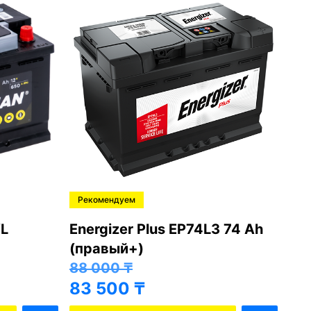
Рекомендуем
Ре
L
Energizer Plus EP74L3 74 Ah
Var
(правый+)
(п
88 000
₸
81
83 500
₸
76