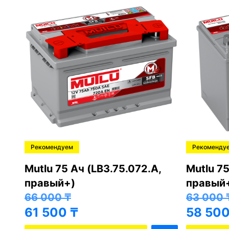
Рекомендуем
Рекоменду
,
Mutlu 75 Ач (LB3.75.072.A,
Mutlu 75
правый+)
правый
66 000
₸
63 000
61 500
₸
58 50