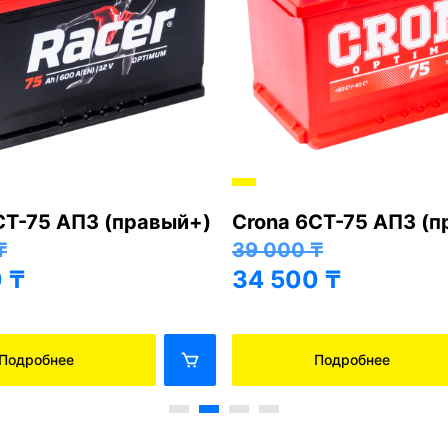
СТ-75 АПЗ (правый+)
Crona 6СТ-75 АПЗ (
₸
39 000
₸
0
₸
34 500
₸
Подробнее
Подробнее