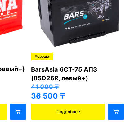
Хорошо
Хо
правый+)
BarsAsia 6СТ-75 АПЗ
Ba
(85D26R, левый+)
(8
41 000
₸
41
36 500
₸
36
Подробнее