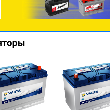
яторы