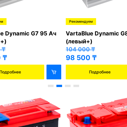
ем
Рекомендуем
ue Dynamic G7 95 Ач
VartaBlue Dynamic G
+)
(левый+)
0
₸
104 000
₸
0
₸
98 500
₸
Подробнее
Подробнее