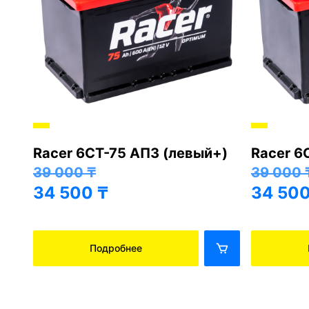
Racer 6СТ-75 АПЗ (левый+)
Racer 6
+)
39 000
₸
39 000
34 500
₸
34 50
Подробнее