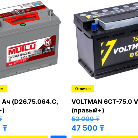
ем
Отлично
 Ач (D26.75.064.C,
VOLTMAN 6CT-75.0 V
+)
(правый+)
₸
52 000
₸
0
₸
47 500
₸