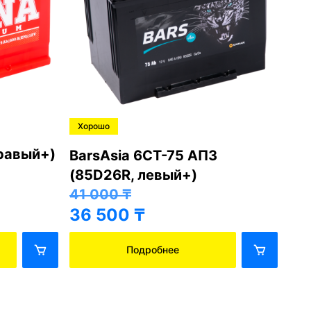
Хорошо
Хо
правый+)
BarsAsia 6СТ-75 АПЗ
Ba
(85D26R, левый+)
(8
41 000
₸
41
36 500
₸
36
Подробнее