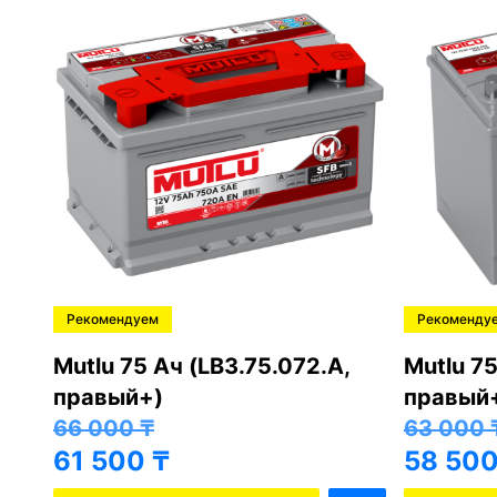
Рекомендуем
Рекоменду
,
Mutlu 75 Ач (LB3.75.072.A,
Mutlu 75
правый+)
правый
66 000
₸
63 000
61 500
₸
58 50