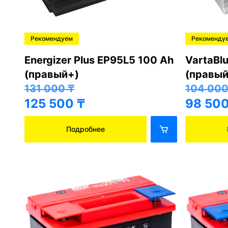
Рекомендуем
Рекоменду
Energizer Plus EP95L5 100 Ah
VartaBl
(правый+)
(правый
131 000
₸
104 00
125 500
₸
98 50
Подробнее