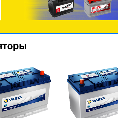
яторы