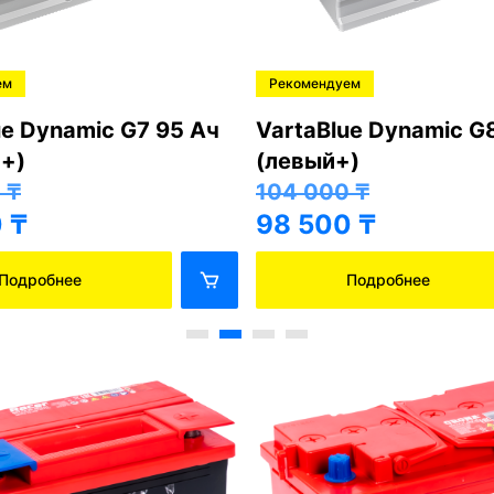
ем
Рекомендуем
ue Dynamic G7 95 Ач
VartaBlue Dynamic G
+)
(левый+)
0
₸
104 000
₸
0
₸
98 500
₸
Подробнее
Подробнее