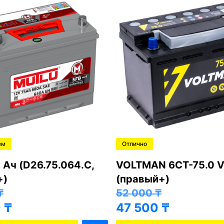
ем
Отлично
 Ач (D26.75.064.C,
VOLTMAN 6CT-75.0 V
+)
(правый+)
₸
52 000
₸
0
₸
47 500
₸