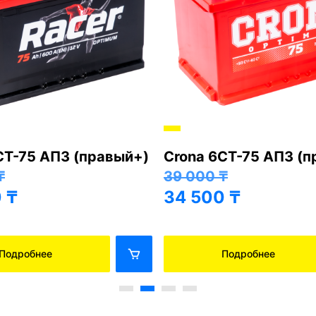
СТ-75 АПЗ (правый+)
Crona 6СТ-75 АПЗ (
₸
39 000
₸
0
₸
34 500
₸
Подробнее
Подробнее