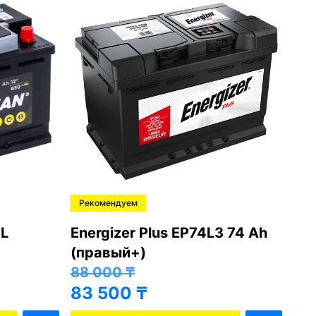
Рекомендуем
Ре
L
Energizer Plus EP74L3 74 Ah
Var
(правый+)
(п
88 000
₸
81
83 500
₸
76