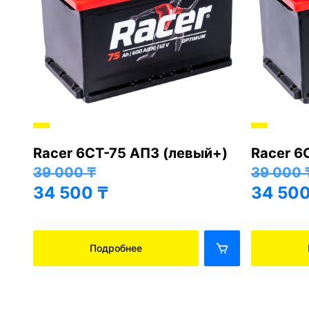
Racer 6СТ-75 АПЗ (левый+)
Racer 6
+)
39 000
₸
39 000
34 500
₸
34 50
Подробнее