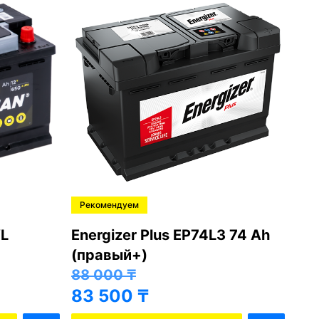
Рекомендуем
Ре
L
Energizer Plus EP74L3 74 Ah
Var
(правый+)
(п
88 000
₸
81
83 500
₸
76