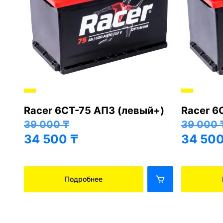
Racer 6СТ-75 АПЗ (левый+)
Racer 6
+)
39 000
₸
39 000
34 500
₸
34 50
Подробнее