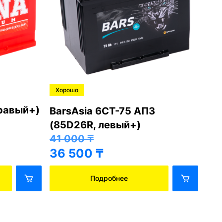
Хорошо
Хо
правый+)
BarsAsia 6СТ-75 АПЗ
Ba
(85D26R, левый+)
(8
41 000
₸
41
36 500
₸
36
Подробнее