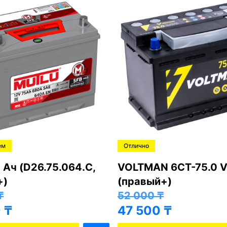
ем
Отлично
 Ач (D26.75.064.C,
VOLTMAN 6CT-75.0 V
+)
(правый+)
₸
52 000
₸
0
₸
47 500
₸