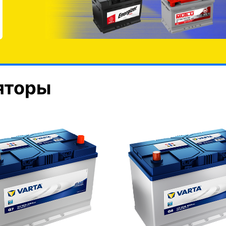
яторы