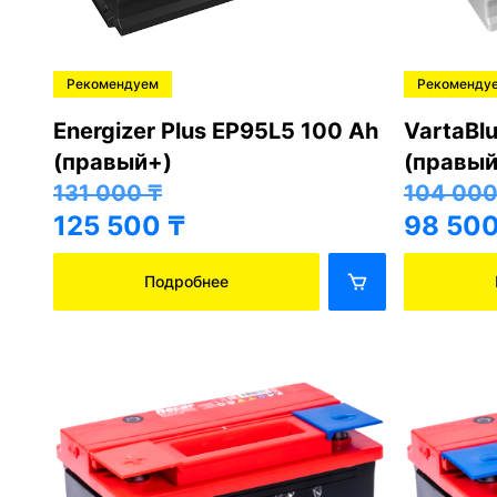
Рекомендуем
Рекоменду
Energizer Plus EP95L5 100 Ah
VartaBl
(правый+)
(правый
131 000
₸
104 00
125 500
₸
98 50
Подробнее