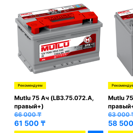
Рекомендуем
Рекоменду
,
Mutlu 75 Ач (LB3.75.072.A,
Mutlu 75
правый+)
правый
66 000
₸
63 000
61 500
₸
58 50