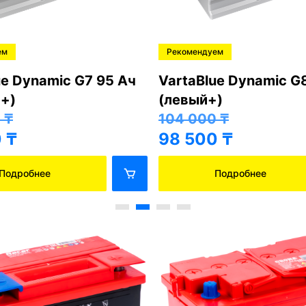
ем
Рекомендуем
ue Dynamic G7 95 Ач
VartaBlue Dynamic G
+)
(левый+)
0
₸
104 000
₸
0
₸
98 500
₸
Подробнее
Подробнее