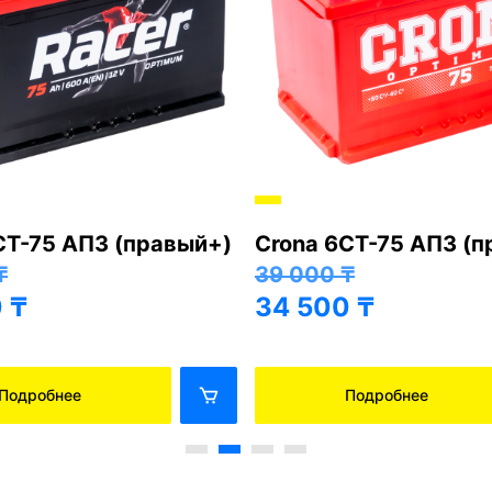
СТ-75 АПЗ (правый+)
Crona 6СТ-75 АПЗ (
₸
39 000
₸
0
₸
34 500
₸
Подробнее
Подробнее