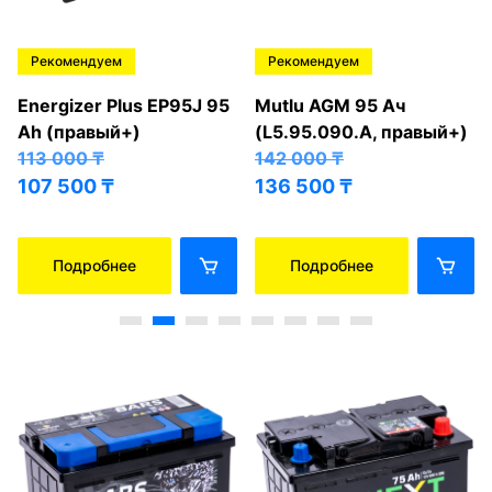
Рекомендуем
Рекомендуем
Energizer Plus EP95J 95
Mutlu AGM 95 Ач
Ah (правый+)
(L5.95.090.A, правый+)
113 000
₸
142 000
₸
107 500
₸
136 500
₸
Подробнее
Подробнее