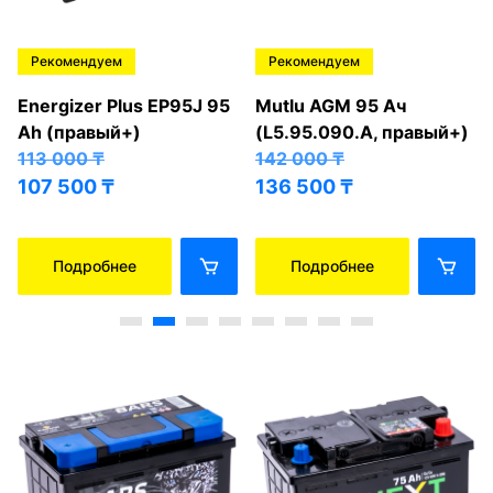
Рекомендуем
Рекомендуем
Energizer Plus EP95J 95
Mutlu AGM 95 Ач
Ah (правый+)
(L5.95.090.A, правый+)
113 000
₸
142 000
₸
107 500
₸
136 500
₸
Подробнее
Подробнее