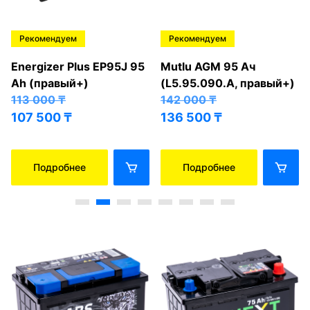
Рекомендуем
Рекомендуем
Energizer Plus EP95J 95
Mutlu AGM 95 Ач
Ah (правый+)
(L5.95.090.A, правый+)
113 000
₸
142 000
₸
107 500
₸
136 500
₸
Подробнее
Подробнее