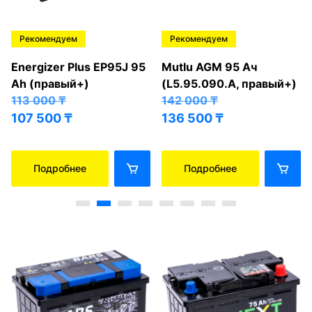
Рекомендуем
Рекомендуем
Energizer Plus EP95J 95
Mutlu AGM 95 Ач
Ah (правый+)
(L5.95.090.A, правый+)
113 000
₸
142 000
₸
107 500
₸
136 500
₸
Подробнее
Подробнее