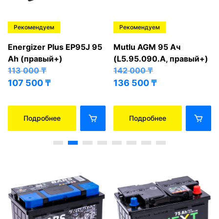
Рекомендуем
Рекомендуем
Energizer Plus EP95J 95
Mutlu AGM 95 Ач
Ah (правый+)
(L5.95.090.A, правый+)
113 000
₸
142 000
₸
107 500
₸
136 500
₸
Подробнее
Подробнее