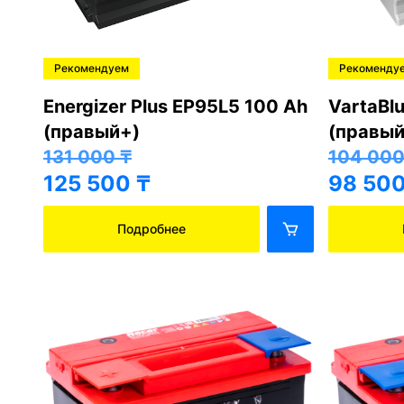
Рекомендуем
Рекоменду
Energizer Plus EP95L5 100 Ah
VartaBl
(правый+)
(правый
131 000
₸
104 00
125 500
₸
98 50
Подробнее