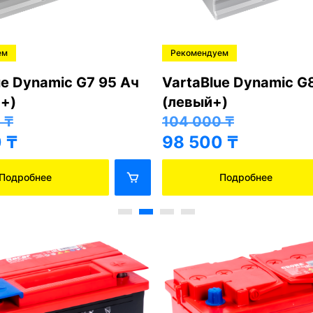
ем
Рекомендуем
ue Dynamic G7 95 Ач
VartaBlue Dynamic G
+)
(левый+)
0
₸
104 000
₸
0
₸
98 500
₸
Подробнее
Подробнее