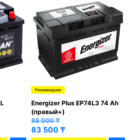
Рекомендуем
Ре
L
Energizer Plus EP74L3 74 Ah
Var
(правый+)
(п
88 000
₸
81
83 500
₸
76