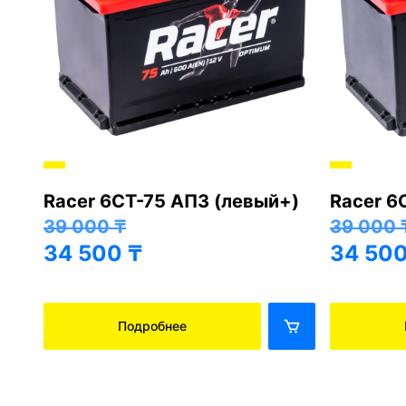
Racer 6СТ-75 АПЗ (левый+)
Racer 6
+)
39 000
₸
39 000
34 500
₸
34 50
Подробнее