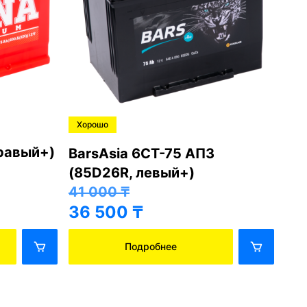
Хорошо
Хо
правый+)
BarsAsia 6СТ-75 АПЗ
Ba
(85D26R, левый+)
(8
41 000
₸
41
36 500
₸
36
Подробнее