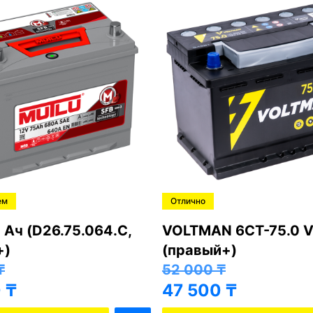
ем
Отлично
 Ач (D26.75.064.C,
VOLTMAN 6CT-75.0 V
+)
(правый+)
₸
52 000
₸
0
₸
47 500
₸