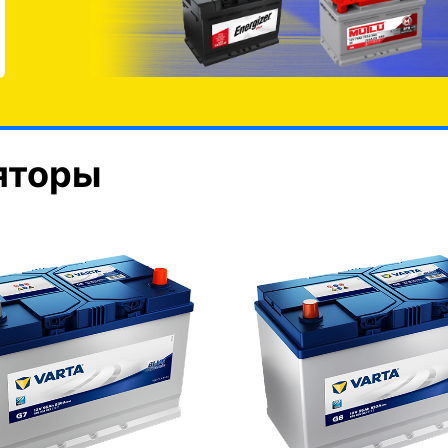
яторы