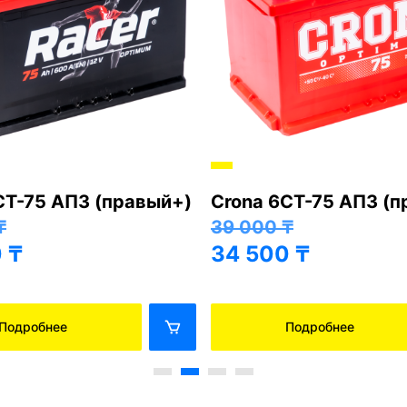
СТ-75 АПЗ (правый+)
Crona 6СТ-75 АПЗ (
₸
39 000
₸
0
₸
34 500
₸
Подробнее
Подробнее