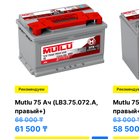
Рекомендуем
Рекоменду
,
Mutlu 75 Ач (LB3.75.072.A,
Mutlu 75
правый+)
правый
66 000
₸
63 000
61 500
₸
58 50