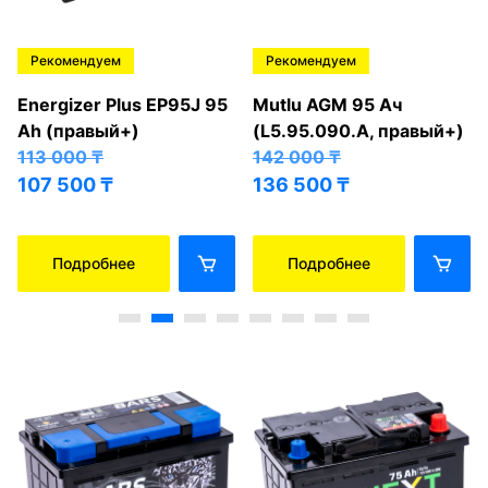
Рекомендуем
Рекомендуем
Energizer Plus EP95J 95
Mutlu AGM 95 Ач
Ah (правый+)
(L5.95.090.A, правый+)
113 000
₸
142 000
₸
107 500
₸
136 500
₸
Подробнее
Подробнее