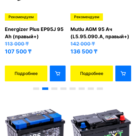
Рекомендуем
Рекомендуем
Energizer Plus EP95J 95
Mutlu AGM 95 Ач
Ah (правый+)
(L5.95.090.A, правый+)
113 000
₸
142 000
₸
107 500
₸
136 500
₸
Подробнее
Подробнее