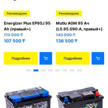
Рекомендуем
Рекомендуем
Energizer Plus EP95J 95
Mutlu AGM 95 Ач
Ah (правый+)
(L5.95.090.A, правый+)
113 000
₸
142 000
₸
107 500
₸
136 500
₸
Подробнее
Подробнее