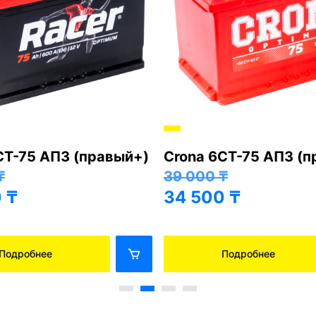
СТ-75 АПЗ (правый+)
Crona 6СТ-75 АПЗ (
₸
39 000
₸
0
₸
34 500
₸
Подробнее
Подробнее