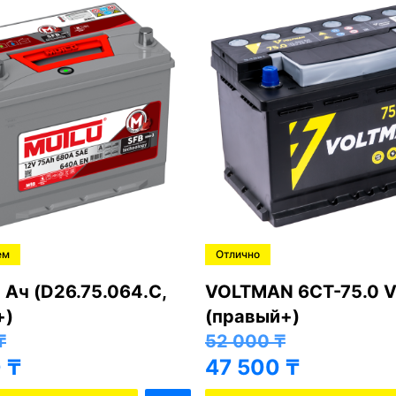
ем
Отлично
 Ач (D26.75.064.C,
VOLTMAN 6CT-75.0 V
+)
(правый+)
₸
52 000
₸
0
₸
47 500
₸