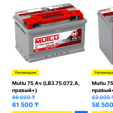
Рекомендуем
Рекоменду
,
Mutlu 75 Ач (LB3.75.072.A,
Mutlu 75
правый+)
правый
66 000
₸
63 000
61 500
₸
58 50