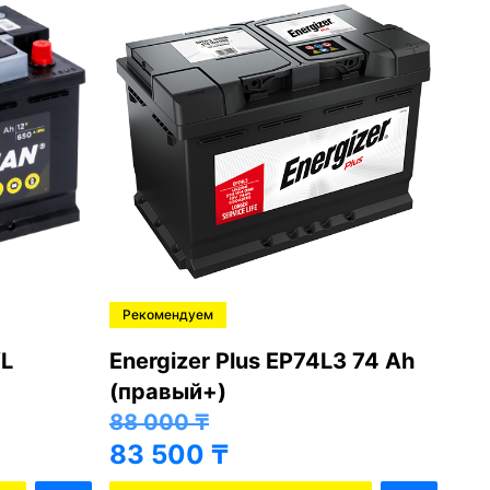
Рекомендуем
Ре
L
Energizer Plus EP74L3 74 Ah
Var
(правый+)
(п
88 000
₸
81
83 500
₸
76