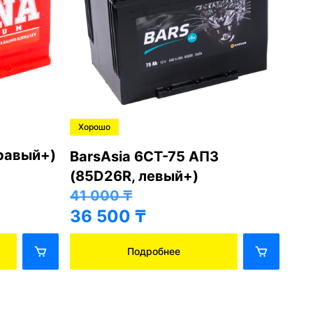
Хорошо
Хо
правый+)
BarsAsia 6СТ-75 АПЗ
Ba
(85D26R, левый+)
(8
41 000
₸
41
36 500
₸
36
Подробнее