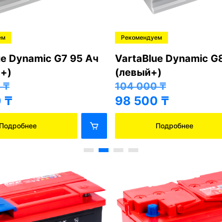
ем
Рекомендуем
ue Dynamic G7 95 Ач
VartaBlue Dynamic G
+)
(левый+)
0
₸
104 000
₸
0
₸
98 500
₸
Подробнее
Подробнее