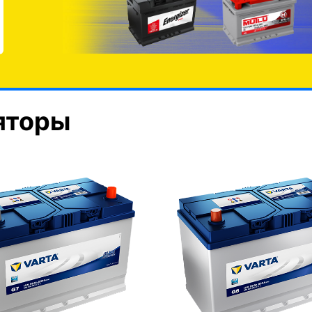
яторы