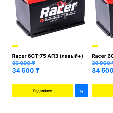
Racer 6СТ-75 АПЗ (левый+)
Racer 6
+)
39 000
₸
39 000
34 500
₸
34 50
Подробнее