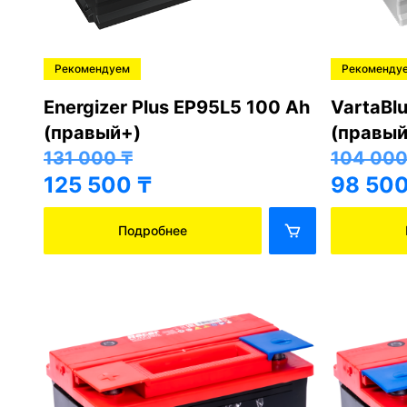
Рекомендуем
Рекоменду
Energizer Plus EP95L5 100 Ah
VartaBl
(правый+)
(правый
131 000
₸
104 00
125 500
₸
98 50
Подробнее