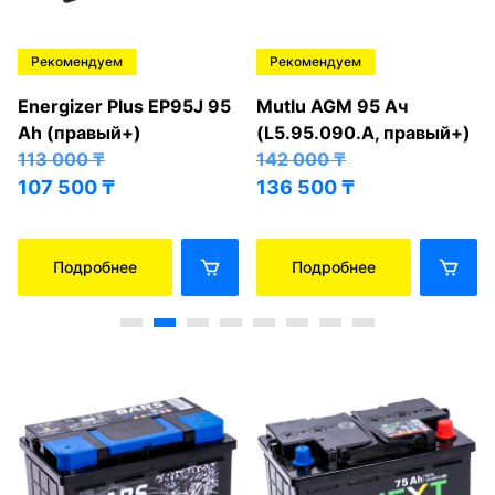
Рекомендуем
Рекомендуем
Energizer Plus EP95J 95
Mutlu AGM 95 Ач
Ah (правый+)
(L5.95.090.A, правый+)
113 000
₸
142 000
₸
107 500
₸
136 500
₸
Подробнее
Подробнее