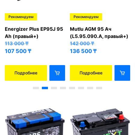
Рекомендуем
Рекомендуем
Energizer Plus EP95J 95
Mutlu AGM 95 Ач
Ah (правый+)
(L5.95.090.A, правый+)
113 000
₸
142 000
₸
107 500
₸
136 500
₸
Подробнее
Подробнее