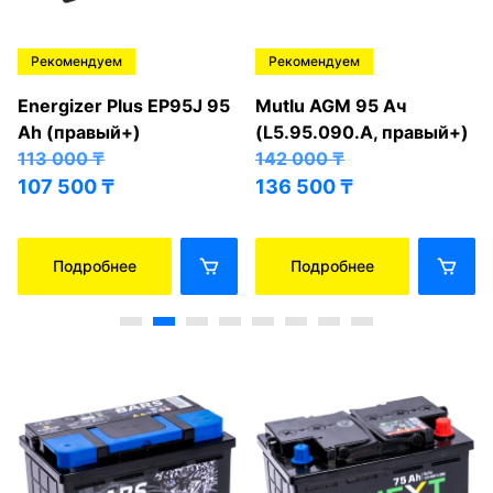
Рекомендуем
Рекомендуем
Energizer Plus EP95J 95
Mutlu AGM 95 Ач
Ah (правый+)
(L5.95.090.A, правый+)
113 000
₸
142 000
₸
107 500
₸
136 500
₸
Подробнее
Подробнее