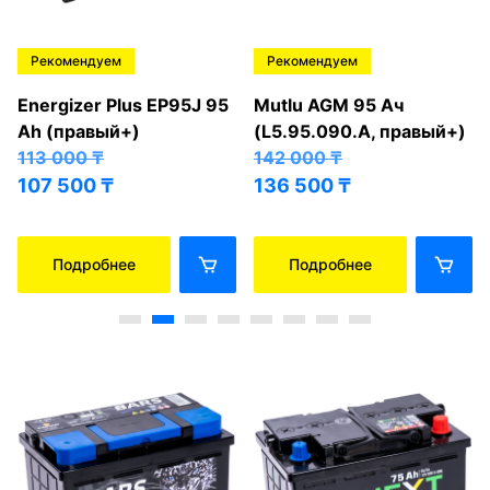
Рекомендуем
Рекомендуем
Energizer Plus EP95J 95
Mutlu AGM 95 Ач
Ah (правый+)
(L5.95.090.A, правый+)
113 000
₸
142 000
₸
107 500
₸
136 500
₸
Подробнее
Подробнее