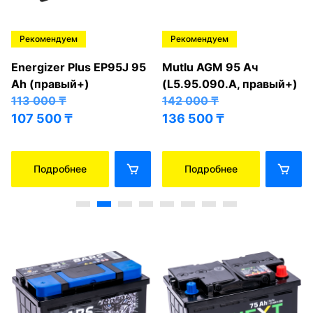
Рекомендуем
Рекомендуем
Energizer Plus EP95J 95
Mutlu AGM 95 Ач
Ah (правый+)
(L5.95.090.A, правый+)
113 000
₸
142 000
₸
107 500
₸
136 500
₸
Подробнее
Подробнее