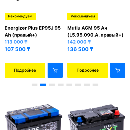
Рекомендуем
Рекомендуем
Energizer Plus EP95J 95
Mutlu AGM 95 Ач
Ah (правый+)
(L5.95.090.A, правый+)
113 000
₸
142 000
₸
107 500
₸
136 500
₸
Подробнее
Подробнее