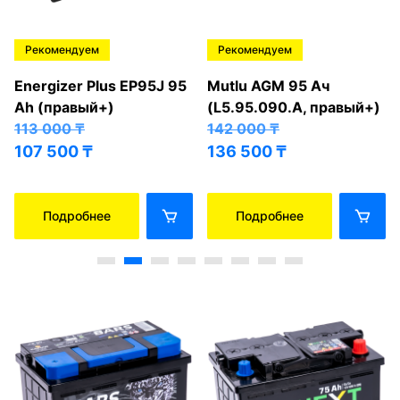
Рекомендуем
Рекомендуем
Energizer Plus EP95J 95
Mutlu AGM 95 Ач
Ah (правый+)
(L5.95.090.A, правый+)
113 000
₸
142 000
₸
107 500
₸
136 500
₸
Подробнее
Подробнее