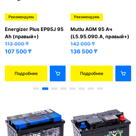
Рекомендуем
Рекомендуем
Energizer Plus EP95J 95
Mutlu AGM 95 Ач
Ah (правый+)
(L5.95.090.A, правый+)
113 000
₸
142 000
₸
107 500
₸
136 500
₸
Подробнее
Подробнее