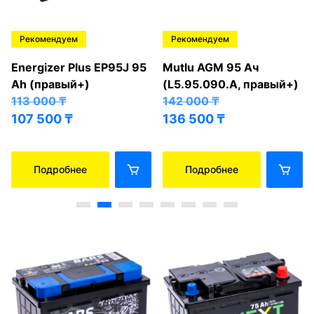
Рекомендуем
Рекомендуем
Energizer Plus EP95J 95
Mutlu AGM 95 Ач
Ah (правый+)
(L5.95.090.A, правый+)
113 000
₸
142 000
₸
107 500
₸
136 500
₸
Подробнее
Подробнее