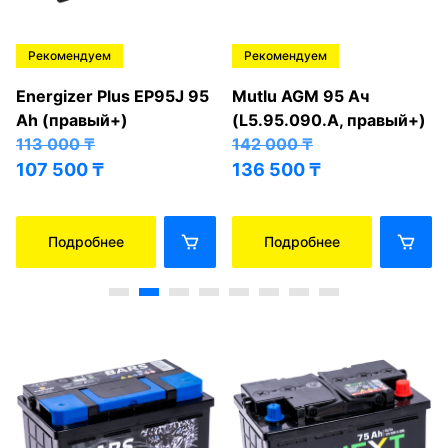
Рекомендуем
Рекомендуем
Energizer Plus EP95J 95
Mutlu AGM 95 Ач
Ah (правый+)
(L5.95.090.A, правый+)
113 000
₸
142 000
₸
107 500
₸
136 500
₸
Подробнее
Подробнее