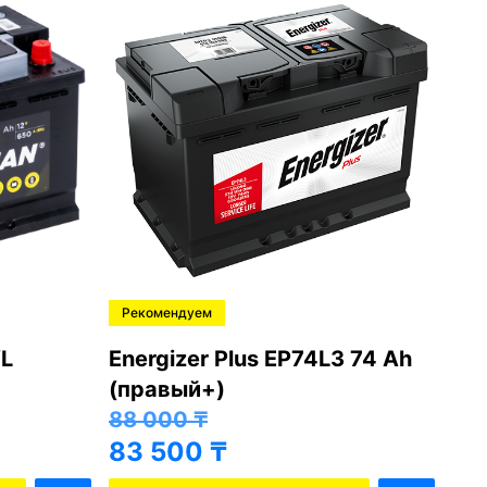
Рекомендуем
Ре
L
Energizer Plus EP74L3 74 Ah
Var
(правый+)
(п
88 000
₸
81
83 500
₸
76