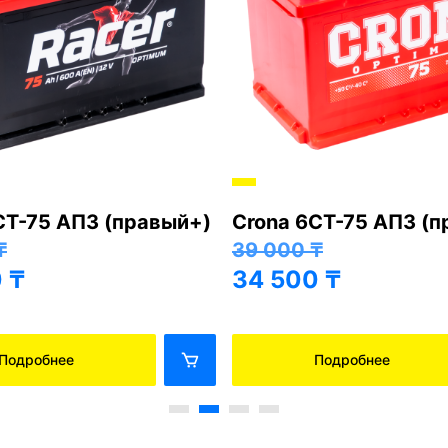
СТ-75 АПЗ (правый+)
Crona 6СТ-75 АПЗ (
₸
39 000
₸
0
₸
34 500
₸
Подробнее
Подробнее