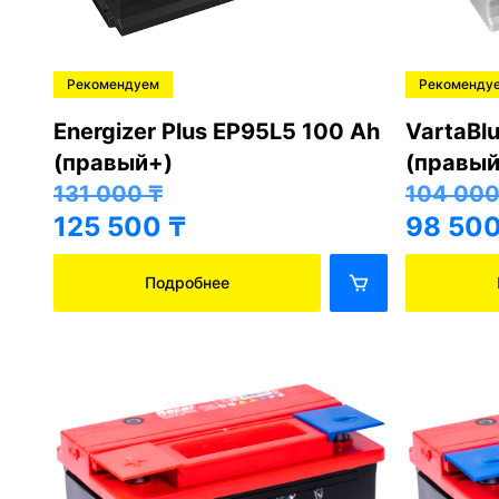
Рекомендуем
Рекоменду
Energizer Plus EP95L5 100 Ah
VartaBl
(правый+)
(правый
131 000
₸
104 00
125 500
₸
98 50
Подробнее