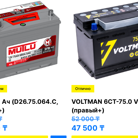
ем
Отлично
 Ач (D26.75.064.C,
VOLTMAN 6CT-75.0 V
+)
(правый+)
₸
52 000
₸
0
₸
47 500
₸