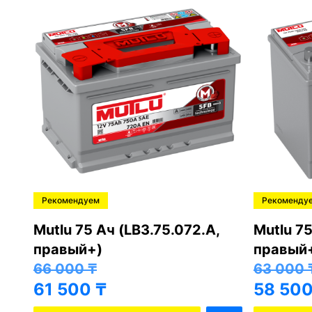
Рекомендуем
Рекоменду
,
Mutlu 75 Ач (LB3.75.072.A,
Mutlu 75
правый+)
правый
66 000
₸
63 000
61 500
₸
58 50