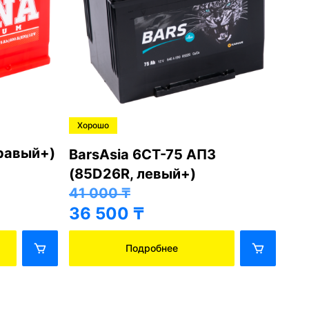
Хорошо
Хо
правый+)
BarsAsia 6СТ-75 АПЗ
Ba
(85D26R, левый+)
(8
41 000
₸
41
36 500
₸
36
Подробнее