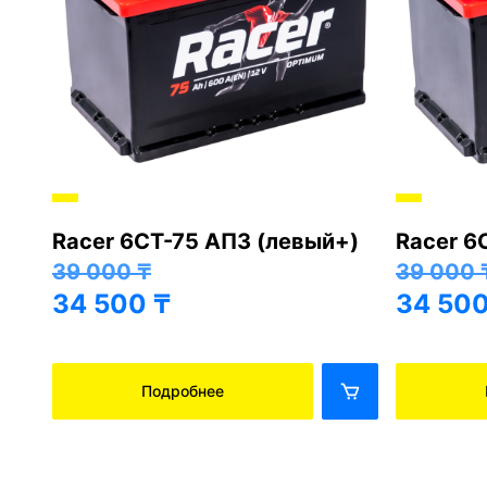
Racer 6СТ-75 АПЗ (левый+)
Racer 6
+)
39 000
₸
39 000
34 500
₸
34 50
Подробнее