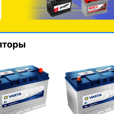
яторы