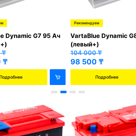
ем
Рекомендуем
ue Dynamic G7 95 Ач
VartaBlue Dynamic G
+)
(левый+)
0
₸
104 000
₸
0
₸
98 500
₸
Подробнее
Подробнее