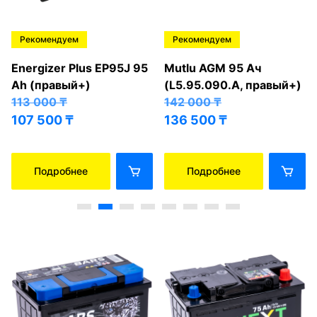
Рекомендуем
Рекомендуем
Energizer Plus EP95J 95
Mutlu AGM 95 Ач
Ah (правый+)
(L5.95.090.A, правый+)
113 000
₸
142 000
₸
107 500
₸
136 500
₸
Подробнее
Подробнее