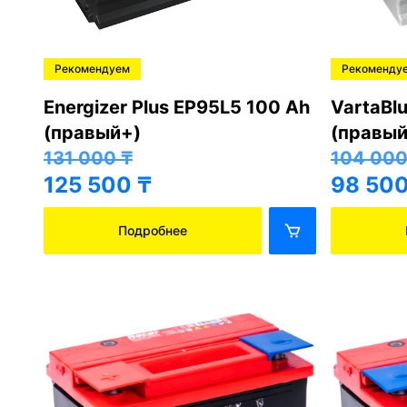
Рекомендуем
Рекоменду
Energizer Plus EP95L5 100 Ah
VartaBl
(правый+)
(правый
131 000
₸
104 00
125 500
₸
98 50
Подробнее