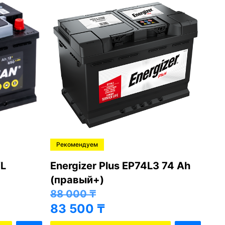
Рекомендуем
Ре
L
Energizer Plus EP74L3 74 Ah
Var
(правый+)
(п
88 000
₸
81
83 500
₸
76