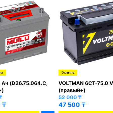
ем
Отлично
 Ач (D26.75.064.C,
VOLTMAN 6CT-75.0 V
+)
(правый+)
₸
52 000
₸
0
₸
47 500
₸