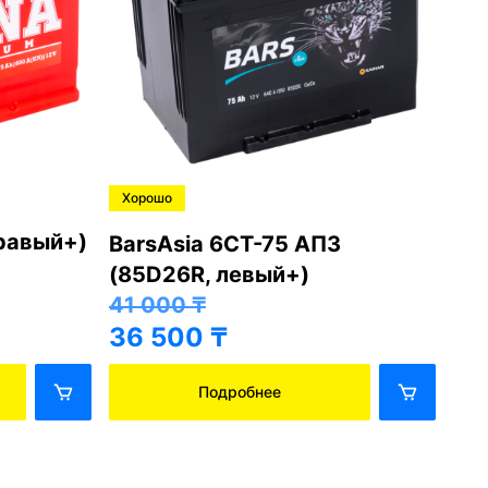
Хорошо
Хо
правый+)
BarsAsia 6СТ-75 АПЗ
Ba
(85D26R, левый+)
(8
41 000
₸
41
36 500
₸
36
Подробнее