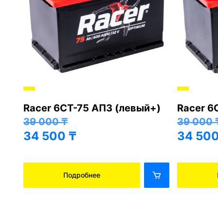
Racer 6СТ-75 АПЗ (левый+)
Racer 6
+)
39 000
₸
39 000
34 500
₸
34 50
Подробнее