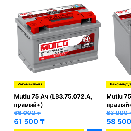
Рекомендуем
Рекоменду
,
Mutlu 75 Ач (LB3.75.072.A,
Mutlu 75
правый+)
правый
66 000
₸
63 000
61 500
₸
58 50