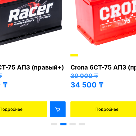
СТ-75 АПЗ (правый+)
Crona 6СТ-75 АПЗ (
₸
39 000
₸
0
₸
34 500
₸
Подробнее
Подробнее