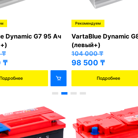
ем
Рекомендуем
ue Dynamic G7 95 Ач
VartaBlue Dynamic G
+)
(левый+)
0
₸
104 000
₸
0
₸
98 500
₸
Подробнее
Подробнее