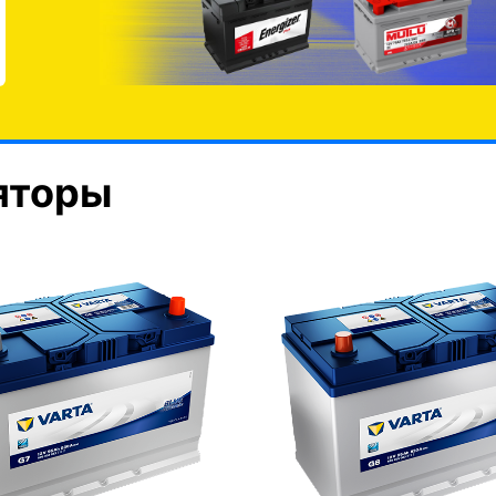
яторы