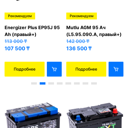
Рекомендуем
Рекомендуем
Energizer Plus EP95J 95
Mutlu AGM 95 Ач
Ah (правый+)
(L5.95.090.A, правый+)
113 000
₸
142 000
₸
107 500
₸
136 500
₸
Подробнее
Подробнее