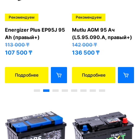
Рекомендуем
Рекомендуем
Energizer Plus EP95J 95
Mutlu AGM 95 Ач
Ah (правый+)
(L5.95.090.A, правый+)
113 000
₸
142 000
₸
107 500
₸
136 500
₸
Подробнее
Подробнее