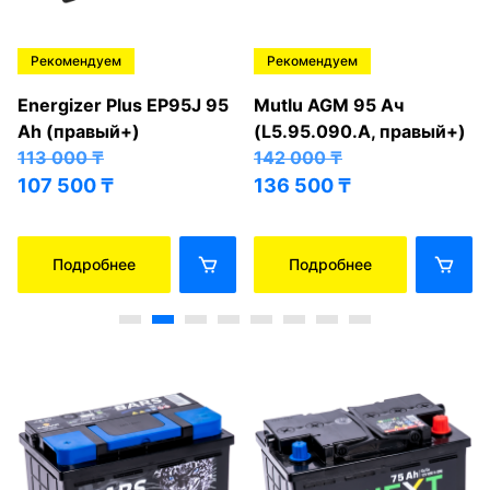
Рекомендуем
Рекомендуем
Energizer Plus EP95J 95
Mutlu AGM 95 Ач
Ah (правый+)
(L5.95.090.A, правый+)
113 000
₸
142 000
₸
107 500
₸
136 500
₸
Подробнее
Подробнее