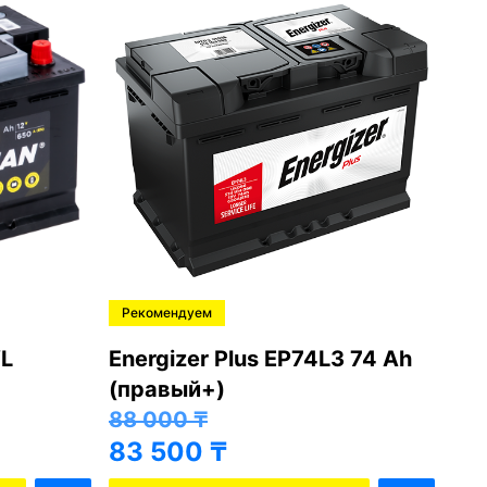
Рекомендуем
Ре
L
Energizer Plus EP74L3 74 Ah
Var
(правый+)
(п
88 000
₸
81
83 500
₸
76