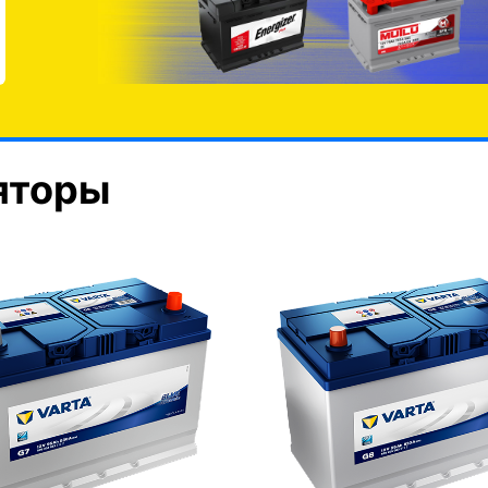
яторы