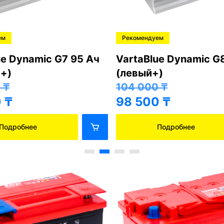
ем
Рекомендуем
ue Dynamic G7 95 Ач
VartaBlue Dynamic G
+)
(левый+)
0
₸
104 000
₸
0
₸
98 500
₸
Подробнее
Подробнее