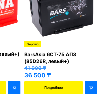
Хорошо
Хо
правый+)
BarsAsia 6СТ-75 АПЗ
Ba
(85D26R, левый+)
(8
41 000
₸
41
36 500
₸
36
Подробнее