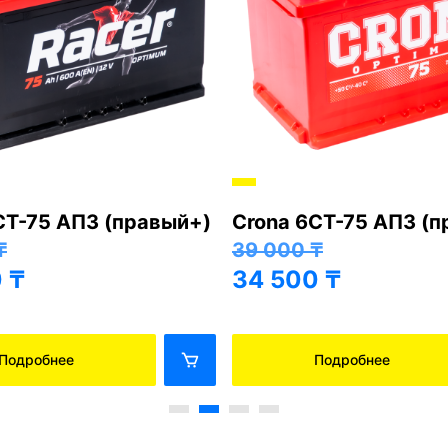
СТ-75 АПЗ (правый+)
Crona 6СТ-75 АПЗ (
₸
39 000
₸
0
₸
34 500
₸
Подробнее
Подробнее