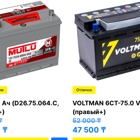
ем
Отлично
 Ач (D26.75.064.C,
VOLTMAN 6CT-75.0 V
+)
(правый+)
₸
52 000
₸
0
₸
47 500
₸