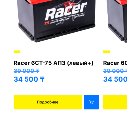
Racer 6СТ-75 АПЗ (левый+)
Racer 6
+)
39 000
₸
39 000
34 500
₸
34 50
Подробнее