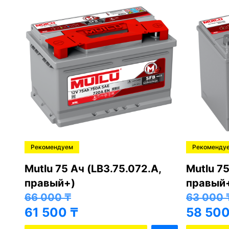
Рекомендуем
Рекоменду
,
Mutlu 75 Ач (LB3.75.072.A,
Mutlu 75
правый+)
правый
66 000
₸
63 000
61 500
₸
58 50