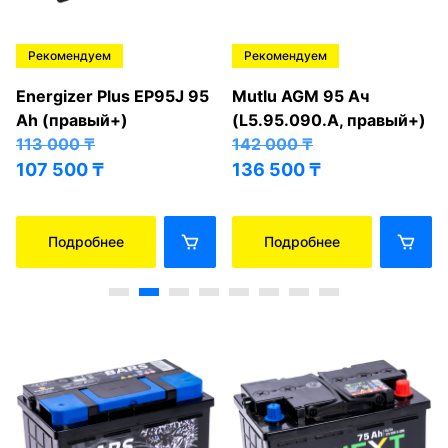
Рекомендуем
Рекомендуем
Energizer Plus EP95J 95
Mutlu AGM 95 Ач
Ah (правый+)
(L5.95.090.A, правый+)
113 000
₸
142 000
₸
107 500
₸
136 500
₸
Подробнее
Подробнее