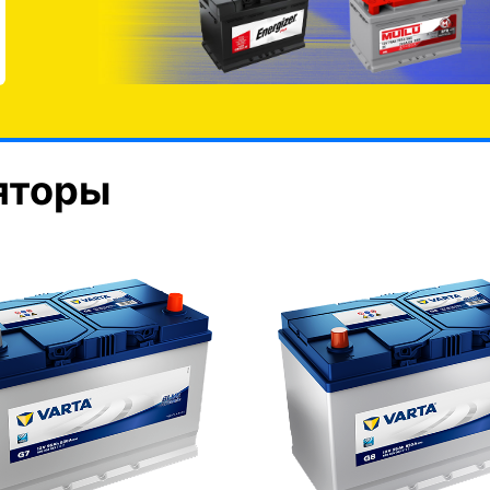
яторы