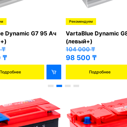
ем
Рекомендуем
ue Dynamic G7 95 Ач
VartaBlue Dynamic G
+)
(левый+)
0
₸
104 000
₸
0
₸
98 500
₸
Подробнее
Подробнее