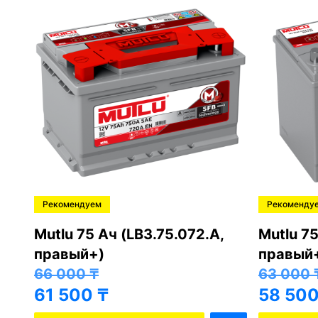
Рекомендуем
Рекоменду
,
Mutlu 75 Ач (LB3.75.072.A,
Mutlu 75
правый+)
правый
66 000
₸
63 000
61 500
₸
58 50