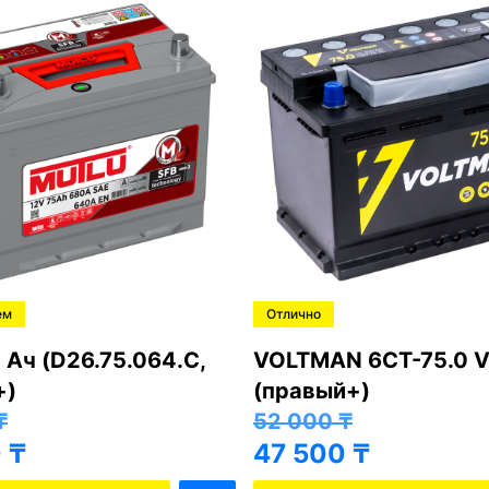
ем
Отлично
 Ач (D26.75.064.C,
VOLTMAN 6CT-75.0 V
+)
(правый+)
₸
52 000
₸
0
₸
47 500
₸