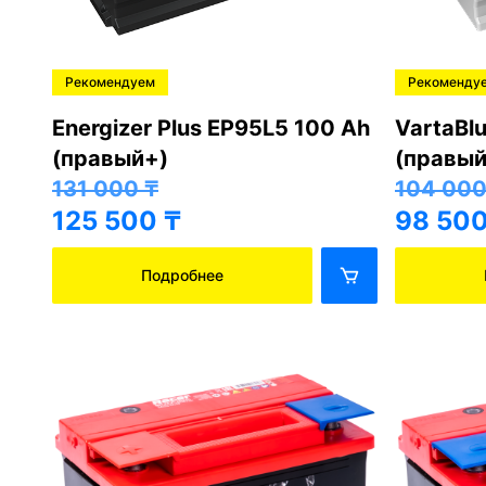
Рекомендуем
Рекоменду
Energizer Plus EP95L5 100 Ah
VartaBl
(правый+)
(правый
131 000
₸
104 00
125 500
₸
98 50
Подробнее