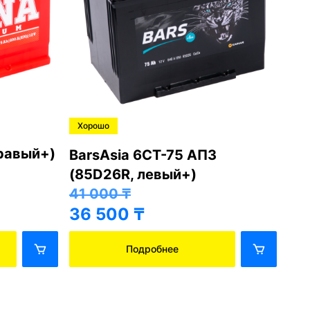
Хорошо
Хо
правый+)
BarsAsia 6СТ-75 АПЗ
Ba
(85D26R, левый+)
(8
41 000
₸
41
36 500
₸
36
Подробнее