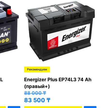
Рекомендуем
Ре
L
Energizer Plus EP74L3 74 Ah
Var
(правый+)
(п
88 000
₸
81
83 500
₸
76