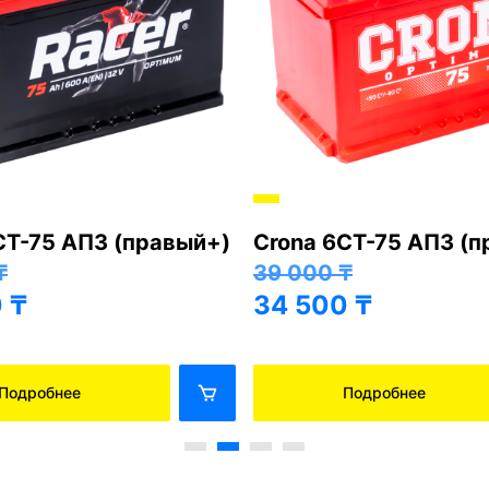
СТ-75 АПЗ (правый+)
Crona 6СТ-75 АПЗ (
₸
39 000
₸
0
₸
34 500
₸
Подробнее
Подробнее