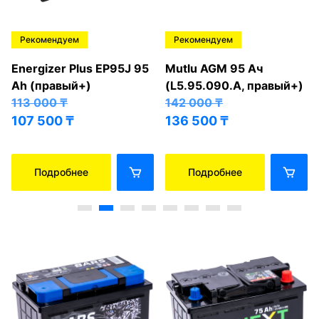
Рекомендуем
Рекомендуем
Energizer Plus EP95J 95
Mutlu AGM 95 Ач
Ah (правый+)
(L5.95.090.A, правый+)
113 000
₸
142 000
₸
107 500
₸
136 500
₸
Подробнее
Подробнее