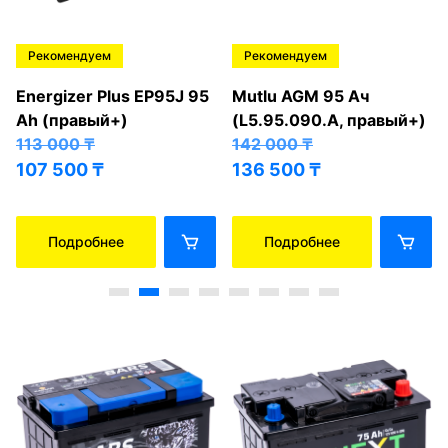
Рекомендуем
Рекомендуем
Energizer Plus EP95J 95
Mutlu AGM 95 Ач
Ah (правый+)
(L5.95.090.A, правый+)
113 000
₸
142 000
₸
107 500
₸
136 500
₸
Подробнее
Подробнее