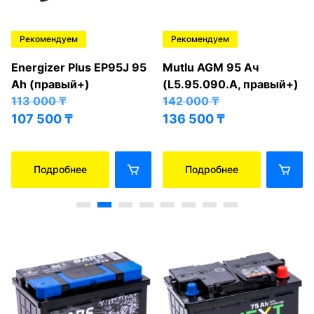
Рекомендуем
Рекомендуем
Energizer Plus EP95J 95
Mutlu AGM 95 Ач
Ah (правый+)
(L5.95.090.A, правый+)
113 000
₸
142 000
₸
107 500
₸
136 500
₸
Подробнее
Подробнее