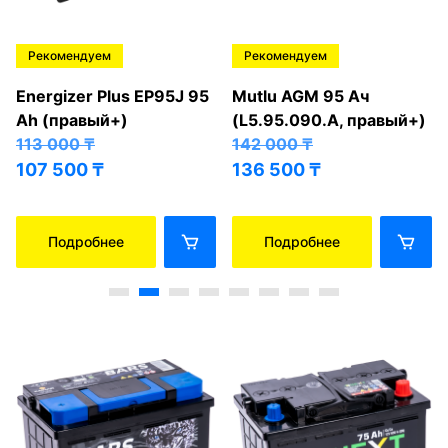
Рекомендуем
Рекомендуем
Energizer Plus EP95J 95
Mutlu AGM 95 Ач
Ah (правый+)
(L5.95.090.A, правый+)
113 000
₸
142 000
₸
107 500
₸
136 500
₸
Подробнее
Подробнее