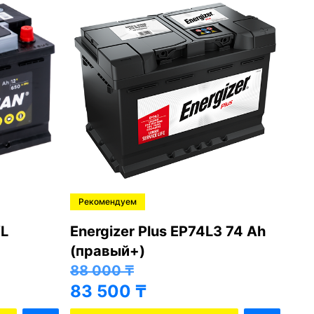
Рекомендуем
Ре
L
Energizer Plus EP74L3 74 Ah
Var
(правый+)
(п
88 000
₸
81
83 500
₸
76