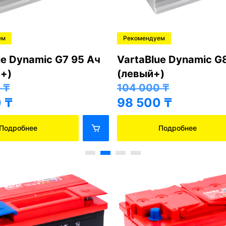
ем
Рекомендуем
ue Dynamic G7 95 Ач
VartaBlue Dynamic G
+)
(левый+)
0
₸
104 000
₸
0
₸
98 500
₸
Подробнее
Подробнее