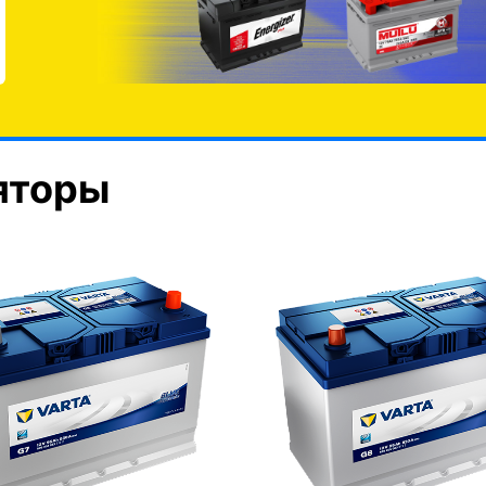
яторы