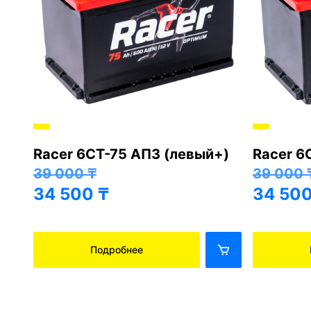
Racer 6СТ-75 АПЗ (левый+)
Racer 6
+)
39 000
₸
39 000
34 500
₸
34 50
Подробнее