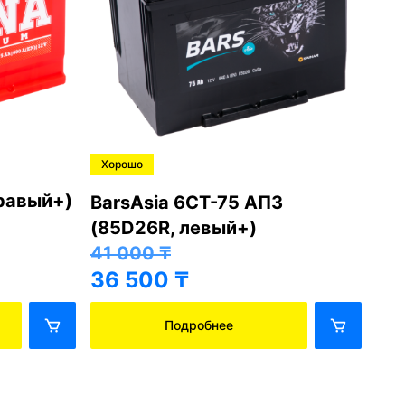
Хорошо
Хо
правый+)
BarsAsia 6СТ-75 АПЗ
Ba
(85D26R, левый+)
(8
41 000
₸
41
36 500
₸
36
Подробнее