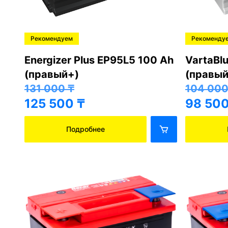
Рекомендуем
Рекоменду
Energizer Plus EP95L5 100 Ah
VartaBl
(правый+)
(правый
131 000
₸
104 00
125 500
₸
98 50
Подробнее