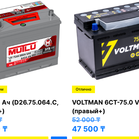
ем
Отлично
 Ач (D26.75.064.C,
VOLTMAN 6CT-75.0 V
+)
(правый+)
₸
52 000
₸
0
₸
47 500
₸