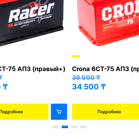
СТ-75 АПЗ (правый+)
Crona 6СТ-75 АПЗ (
₸
39 000
₸
0
₸
34 500
₸
Подробнее
Подробнее