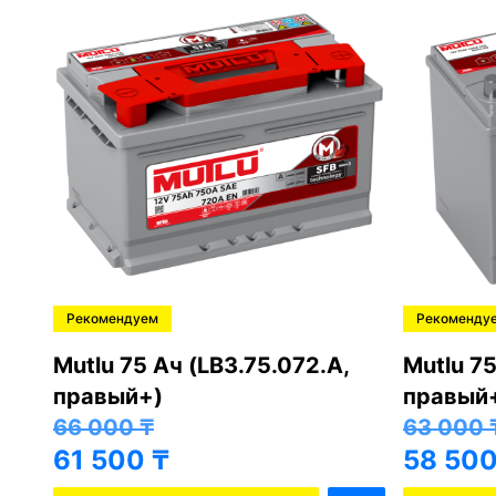
Рекомендуем
Рекоменду
,
Mutlu 75 Ач (LB3.75.072.A,
Mutlu 75
правый+)
правый
66 000
₸
63 000
61 500
₸
58 50