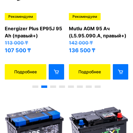
Рекомендуем
Рекомендуем
Energizer Plus EP95J 95
Mutlu AGM 95 Ач
Ah (правый+)
(L5.95.090.A, правый+)
113 000
₸
142 000
₸
107 500
₸
136 500
₸
Подробнее
Подробнее